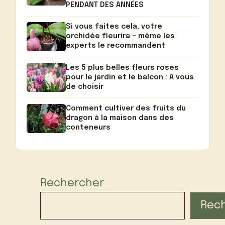
PENDANT DES ANNÉES
Si vous faites cela, votre
orchidée fleurira – même les
experts le recommandent
Les 5 plus belles fleurs roses
pour le jardin et le balcon : A vous
de choisir
Comment cultiver des fruits du
dragon à la maison dans des
conteneurs
Rechercher
Rec