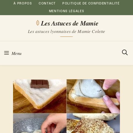
Aller
À PROPOS
CONTACT
POLITIQUE DE CONFIDENTIALITÉ
MENTIONS LÉGALES
au
Les Astuces de Mamie
contenu
Les astuces lyonnaises de Mamie Colette
Menu