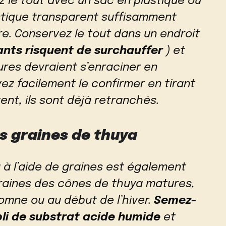
z le tout avec un sac en plastique ou
stique transparent suffisamment
re. Conservez le tout dans un endroit
lants risquent de surchauffer
) et
res devraient s’enraciner en
z facilement le confirmer en tirant
ent, ils sont déjà retranchés.
 graines de thuya
à l’aide de graines est également
graines des cônes de thuya matures,
tomne ou au début de l’hiver.
Semez-
pli de substrat acide humide
et