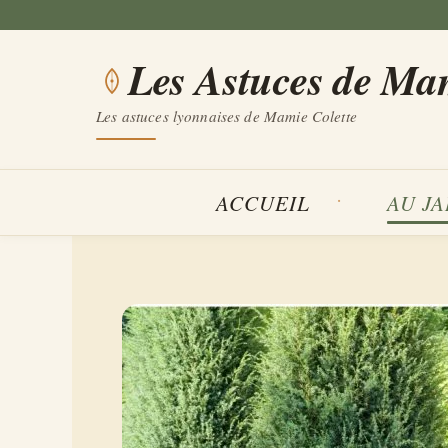
Aller
au
Les Astuces de Ma
contenu
Les astuces lyonnaises de Mamie Colette
ACCUEIL
AU J