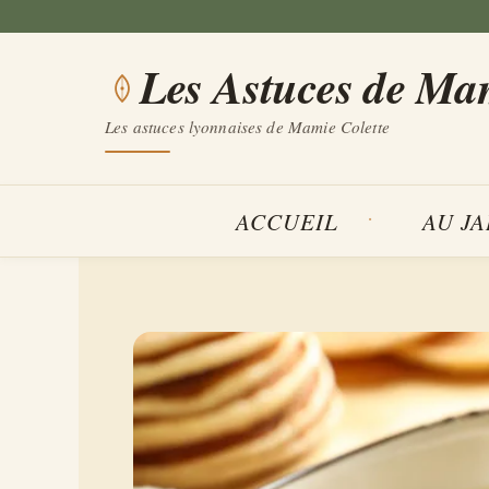
Aller
au
Les Astuces de Ma
contenu
Les astuces lyonnaises de Mamie Colette
ACCUEIL
AU J