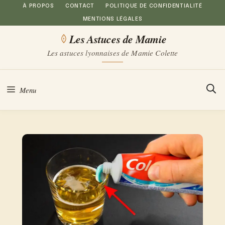
Aller
À PROPOS
CONTACT
POLITIQUE DE CONFIDENTIALITÉ
MENTIONS LÉGALES
au
Les Astuces de Mamie
contenu
Les astuces lyonnaises de Mamie Colette
Menu