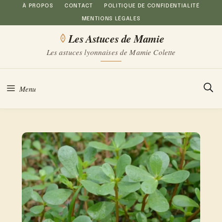
Aller
À PROPOS
CONTACT
POLITIQUE DE CONFIDENTIALITÉ
MENTIONS LÉGALES
au
Les Astuces de Mamie
contenu
Les astuces lyonnaises de Mamie Colette
Menu