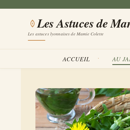
Aller
au
Les Astuces de Ma
contenu
Les astuces lyonnaises de Mamie Colette
ACCUEIL
AU J