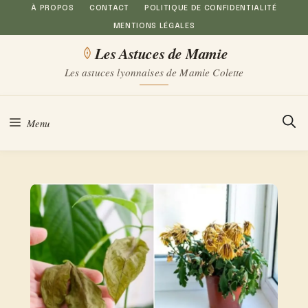
Aller
À PROPOS
CONTACT
POLITIQUE DE CONFIDENTIALITÉ
MENTIONS LÉGALES
au
Les Astuces de Mamie
contenu
Les astuces lyonnaises de Mamie Colette
Menu