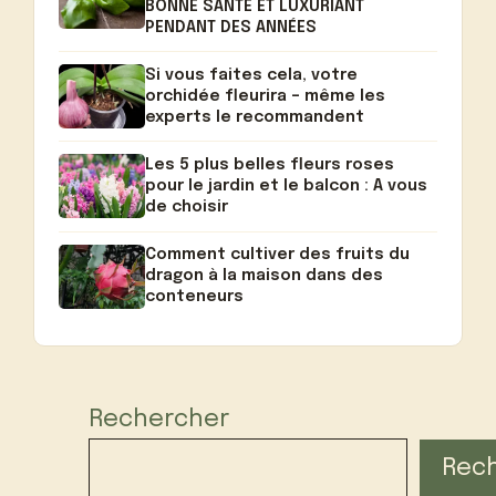
BONNE SANTÉ ET LUXURIANT
PENDANT DES ANNÉES
Si vous faites cela, votre
orchidée fleurira – même les
experts le recommandent
Les 5 plus belles fleurs roses
pour le jardin et le balcon : A vous
de choisir
Comment cultiver des fruits du
dragon à la maison dans des
conteneurs
Rechercher
Rec