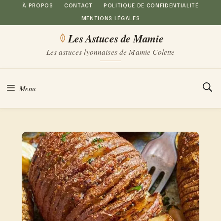
Aller
À PROPOS
CONTACT
POLITIQUE DE CONFIDENTIALITÉ
MENTIONS LÉGALES
au
Les Astuces de Mamie
contenu
Les astuces lyonnaises de Mamie Colette
Menu