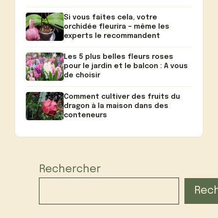
Si vous faites cela, votre
orchidée fleurira – même les
experts le recommandent
Les 5 plus belles fleurs roses
pour le jardin et le balcon : A vous
de choisir
Comment cultiver des fruits du
dragon à la maison dans des
conteneurs
Rechercher
Rec