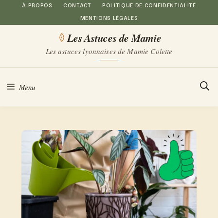
Aller
À PROPOS
CONTACT
POLITIQUE DE CONFIDENTIALITÉ
MENTIONS LÉGALES
au
Les Astuces de Mamie
contenu
Les astuces lyonnaises de Mamie Colette
Menu