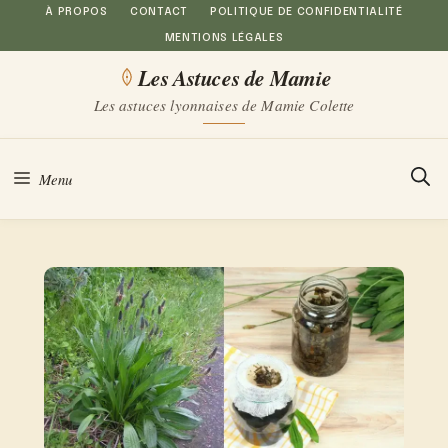
Aller
À PROPOS
CONTACT
POLITIQUE DE CONFIDENTIALITÉ
MENTIONS LÉGALES
au
Les Astuces de Mamie
contenu
Les astuces lyonnaises de Mamie Colette
Menu