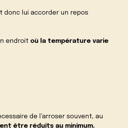
aut donc lui accorder un repos
 un endroit
où la température varie
écessaire de l’arroser souvent, au
vent être réduits au minimum.