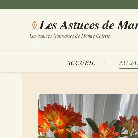
Aller
au
Les Astuces de Ma
contenu
Les astuces lyonnaises de Mamie Colette
ACCUEIL
AU J