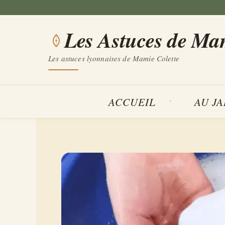
Aller
au
Les Astuces de Ma
contenu
Les astuces lyonnaises de Mamie Colette
ACCUEIL
AU J