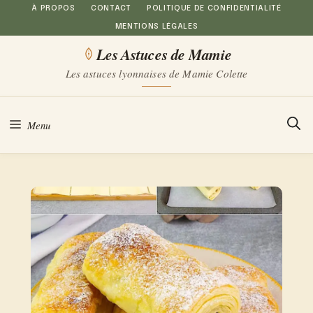
Aller
À PROPOS
CONTACT
POLITIQUE DE CONFIDENTIALITÉ
MENTIONS LÉGALES
au
Les Astuces de Mamie
contenu
Les astuces lyonnaises de Mamie Colette
Menu