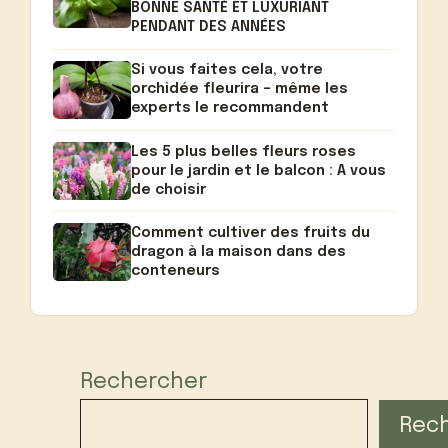
BONNE SANTÉ ET LUXURIANT
PENDANT DES ANNÉES
Si vous faites cela, votre
orchidée fleurira – même les
experts le recommandent
Les 5 plus belles fleurs roses
pour le jardin et le balcon : A vous
de choisir
Comment cultiver des fruits du
dragon à la maison dans des
conteneurs
Rechercher
Rec