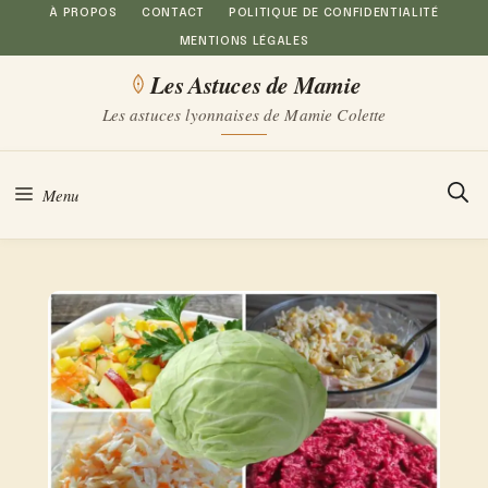
Aller
À PROPOS
CONTACT
POLITIQUE DE CONFIDENTIALITÉ
MENTIONS LÉGALES
au
Les Astuces de Mamie
contenu
Les astuces lyonnaises de Mamie Colette
Menu