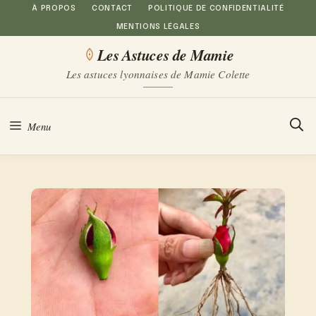
Aller
À PROPOS
CONTACT
POLITIQUE DE CONFIDENTIALITÉ
MENTIONS LÉGALES
au
Les Astuces de Mamie
contenu
Les astuces lyonnaises de Mamie Colette
Menu