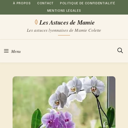
Aller
À PROPOS
CONTACT
POLITIQUE DE CONFIDENTIALITÉ
MENTIONS LÉGALES
au
Les Astuces de Mamie
contenu
Les astuces lyonnaises de Mamie Colette
Menu