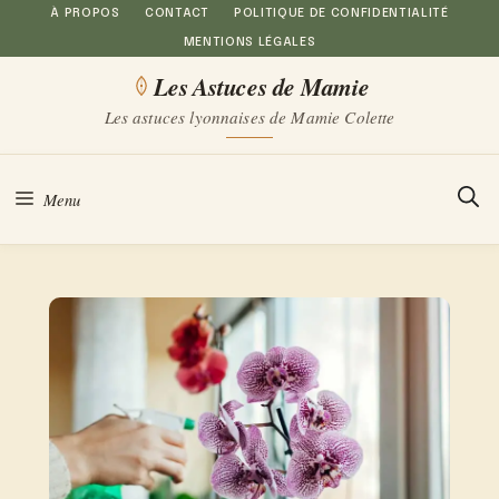
Aller
À PROPOS
CONTACT
POLITIQUE DE CONFIDENTIALITÉ
MENTIONS LÉGALES
au
Les Astuces de Mamie
contenu
Les astuces lyonnaises de Mamie Colette
Menu