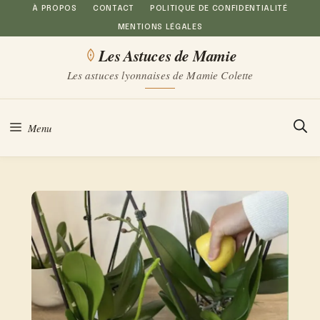
Aller
À PROPOS
CONTACT
POLITIQUE DE CONFIDENTIALITÉ
MENTIONS LÉGALES
au
Les Astuces de Mamie
contenu
Les astuces lyonnaises de Mamie Colette
Menu