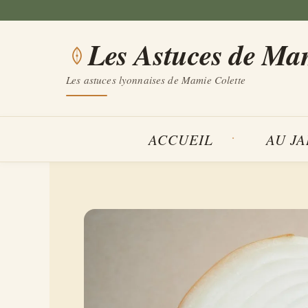
Aller
au
Les Astuces de Ma
contenu
Les astuces lyonnaises de Mamie Colette
ACCUEIL
AU J