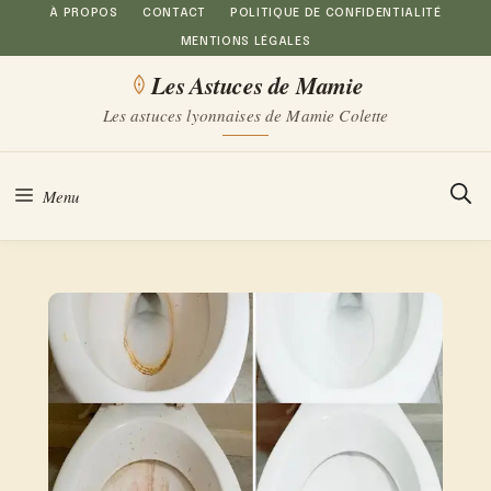
Aller
À PROPOS
CONTACT
POLITIQUE DE CONFIDENTIALITÉ
MENTIONS LÉGALES
au
Les Astuces de Mamie
contenu
Les astuces lyonnaises de Mamie Colette
Menu