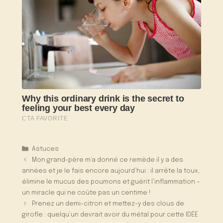
Catégories
Astuces
Mon grand-père m’a donné ce remède il y a des
années et je le fais encore aujourd’hui : il arrête la toux,
élimine le mucus des poumons et guérit l’inflammation –
un miracle qui ne coûte pas un centime !
Prenez un demi-citron et mettez-y des clous de
girofle : quelqu’un devrait avoir du métal pour cette IDÉE