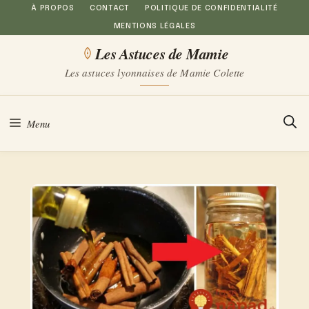
Aller
À PROPOS
CONTACT
POLITIQUE DE CONFIDENTIALITÉ
MENTIONS LÉGALES
au
Les Astuces de Mamie
contenu
Les astuces lyonnaises de Mamie Colette
Menu