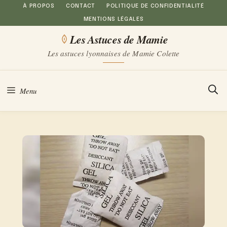
Aller
À PROPOS
CONTACT
POLITIQUE DE CONFIDENTIALITÉ
MENTIONS LÉGALES
au
Les Astuces de Mamie
contenu
Les astuces lyonnaises de Mamie Colette
Menu