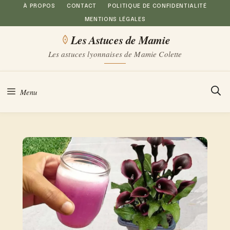
Aller
À PROPOS
CONTACT
POLITIQUE DE CONFIDENTIALITÉ
MENTIONS LÉGALES
au
Les Astuces de Mamie
contenu
Les astuces lyonnaises de Mamie Colette
Menu