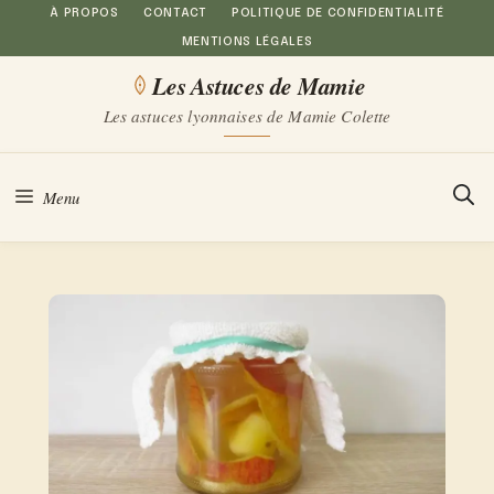
Aller
À PROPOS
CONTACT
POLITIQUE DE CONFIDENTIALITÉ
MENTIONS LÉGALES
au
Les Astuces de Mamie
contenu
Les astuces lyonnaises de Mamie Colette
Menu