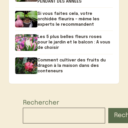
PENDANT DES ANNÉES
Si vous faites cela, votre
orchidée fleurira – même les
experts le recommandent
Les 5 plus belles fleurs roses
pour le jardin et le balcon : A vous
de choisir
Comment cultiver des fruits du
dragon à la maison dans des
conteneurs
Rechercher
Rec