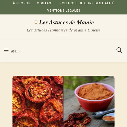
Aller
À PROPOS
CONTACT
POLITIQUE DE CONFIDENTIALITÉ
MENTIONS LÉGALES
au
Les Astuces de Mamie
contenu
Les astuces lyonnaises de Mamie Colette
Menu