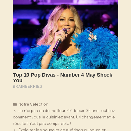
Catégories
Notre Sélection
Je n’ai pas eu de meilleur RIZ depuis 30 ans : oubliez
comment vous le cuisiniez avant, UN changement et le
résultat n’est pas comparable !
Exploiter les pouvoirs de guérison du pourpier :