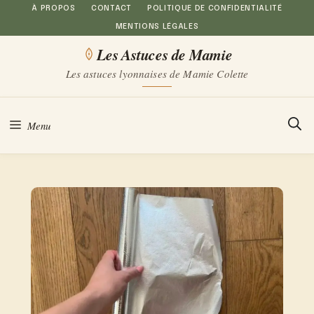
Aller
À PROPOS
CONTACT
POLITIQUE DE CONFIDENTIALITÉ
MENTIONS LÉGALES
au
Les Astuces de Mamie
contenu
Les astuces lyonnaises de Mamie Colette
Menu