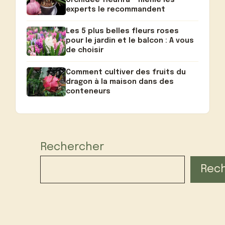
orchidée fleurira – même les
experts le recommandent
Les 5 plus belles fleurs roses
pour le jardin et le balcon : A vous
de choisir
Comment cultiver des fruits du
dragon à la maison dans des
conteneurs
Rechercher
Rec