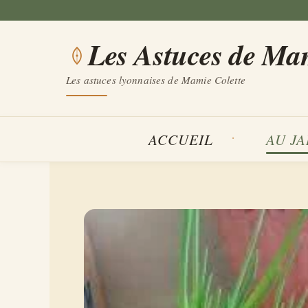
Aller
au
Les Astuces de Ma
contenu
Les astuces lyonnaises de Mamie Colette
ACCUEIL
AU J