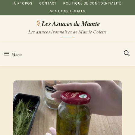
Aller
À PROPOS
CONTACT
POLITIQUE DE CONFIDENTIALITÉ
MENTIONS LÉGALES
au
Les Astuces de Mamie
contenu
Les astuces lyonnaises de Mamie Colette
Menu