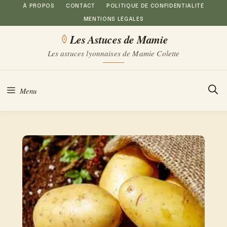
Aller
À PROPOS
CONTACT
POLITIQUE DE CONFIDENTIALITÉ
MENTIONS LÉGALES
au
Les Astuces de Mamie
contenu
Les astuces lyonnaises de Mamie Colette
Menu