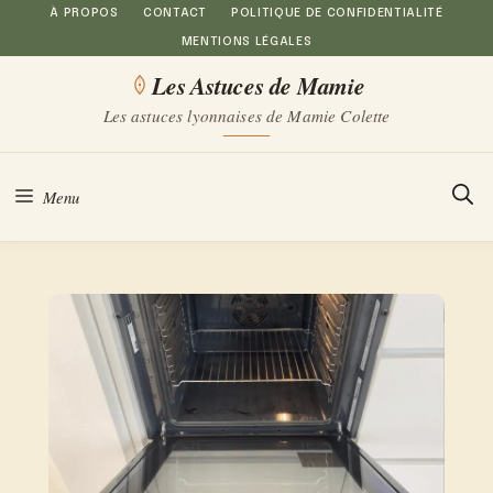
Aller
À PROPOS
CONTACT
POLITIQUE DE CONFIDENTIALITÉ
MENTIONS LÉGALES
au
Les Astuces de Mamie
contenu
Les astuces lyonnaises de Mamie Colette
Menu