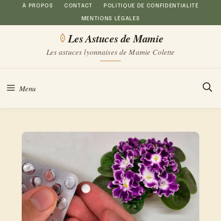
Aller
À PROPOS
CONTACT
POLITIQUE DE CONFIDENTIALITÉ
MENTIONS LÉGALES
au
Les Astuces de Mamie
contenu
Les astuces lyonnaises de Mamie Colette
Menu