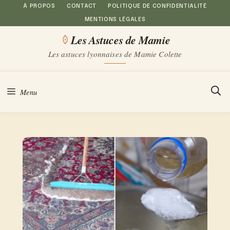
Aller
À PROPOS
CONTACT
POLITIQUE DE CONFIDENTIALITÉ
MENTIONS LÉGALES
au
Les Astuces de Mamie
contenu
Les astuces lyonnaises de Mamie Colette
Menu