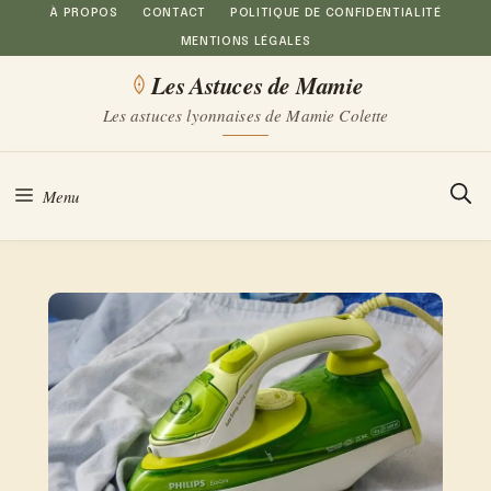
Aller
À PROPOS
CONTACT
POLITIQUE DE CONFIDENTIALITÉ
MENTIONS LÉGALES
au
Les Astuces de Mamie
contenu
Les astuces lyonnaises de Mamie Colette
Menu