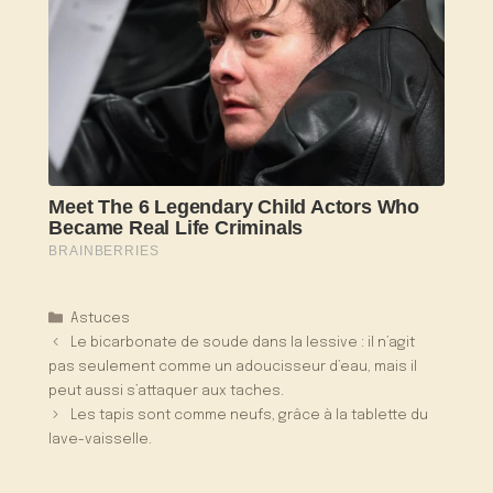
Catégories
Astuces
Le bicarbonate de soude dans la lessive : il n’agit
pas seulement comme un adoucisseur d’eau, mais il
peut aussi s’attaquer aux taches.
Les tapis sont comme neufs, grâce à la tablette du
lave-vaisselle.