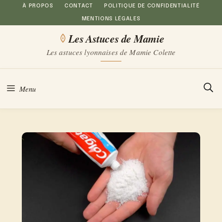
Aller
À PROPOS
CONTACT
POLITIQUE DE CONFIDENTIALITÉ
MENTIONS LÉGALES
au
Les Astuces de Mamie
contenu
Les astuces lyonnaises de Mamie Colette
Menu