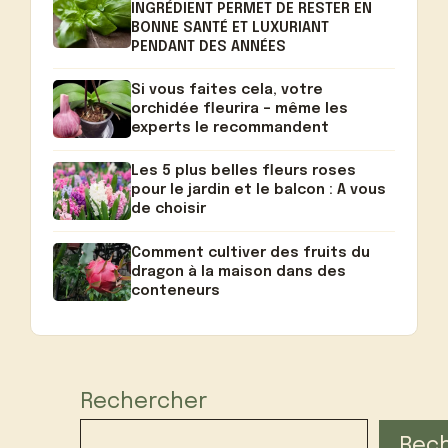
INGRÉDIENT PERMET DE RESTER EN
BONNE SANTÉ ET LUXURIANT
PENDANT DES ANNÉES
Si vous faites cela, votre
orchidée fleurira – même les
experts le recommandent
Les 5 plus belles fleurs roses
pour le jardin et le balcon : A vous
de choisir
Comment cultiver des fruits du
dragon à la maison dans des
conteneurs
Rechercher
Rec