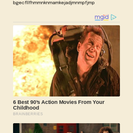
bgecfllfhmmnknmamkejadjmnmpfjmp