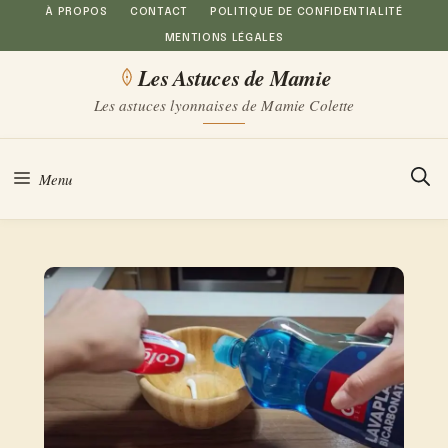
Aller
À PROPOS
CONTACT
POLITIQUE DE CONFIDENTIALITÉ
MENTIONS LÉGALES
au
Les Astuces de Mamie
contenu
Les astuces lyonnaises de Mamie Colette
Menu