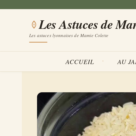
Aller
au
Les Astuces de Ma
contenu
Les astuces lyonnaises de Mamie Colette
ACCUEIL
AU J