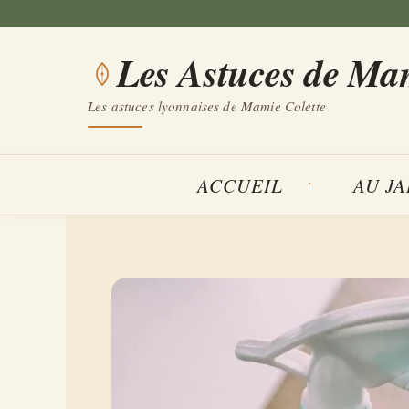
Aller
au
Les Astuces de Ma
contenu
Les astuces lyonnaises de Mamie Colette
ACCUEIL
AU J