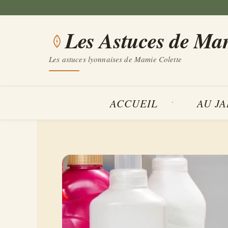
Aller
au
Les Astuces de Ma
contenu
Les astuces lyonnaises de Mamie Colette
ACCUEIL
AU J