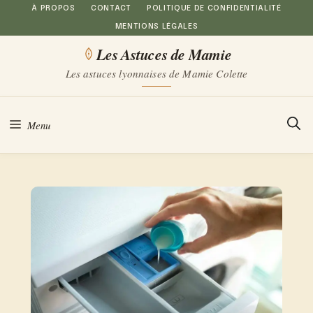
Aller
À PROPOS
CONTACT
POLITIQUE DE CONFIDENTIALITÉ
MENTIONS LÉGALES
au
Les Astuces de Mamie
contenu
Les astuces lyonnaises de Mamie Colette
Menu