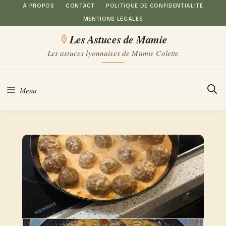
Aller
À PROPOS
CONTACT
POLITIQUE DE CONFIDENTIALITÉ
MENTIONS LÉGALES
au
Les Astuces de Mamie
contenu
Les astuces lyonnaises de Mamie Colette
Menu