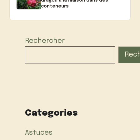
dragon à la maison dans des
conteneurs
Rechercher
Rec
Categories
Astuces