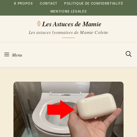
Aller
À PROPOS
CONTACT
POLITIQUE DE CONFIDENTIALITÉ
MENTIONS LÉGALES
au
Les Astuces de Mamie
contenu
Les astuces lyonnaises de Mamie Colette
Menu