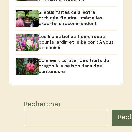
PENDANT DES ANNÉES
Si vous faites cela, votre
orchidée fleurira – même les
experts le recommandent
Les 5 plus belles fleurs roses
pour le jardin et le balcon : A vous
de choisir
Comment cultiver des fruits du
dragon à la maison dans des
conteneurs
Rechercher
Rec