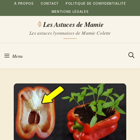
Aller
À PROPOS
CONTACT
POLITIQUE DE CONFIDENTIALITÉ
MENTIONS LÉGALES
au
Les Astuces de Mamie
contenu
Les astuces lyonnaises de Mamie Colette
Menu