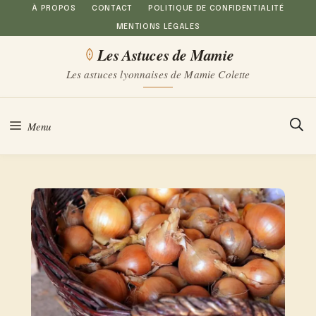
Aller
À PROPOS
CONTACT
POLITIQUE DE CONFIDENTIALITÉ
MENTIONS LÉGALES
au
Les Astuces de Mamie
contenu
Les astuces lyonnaises de Mamie Colette
Menu