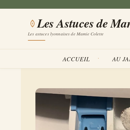
Aller
au
Les Astuces de Ma
contenu
Les astuces lyonnaises de Mamie Colette
ACCUEIL
AU J