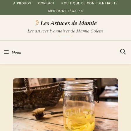
Aller
À PROPOS
CONTACT
POLITIQUE DE CONFIDENTIALITÉ
MENTIONS LÉGALES
au
Les Astuces de Mamie
contenu
Les astuces lyonnaises de Mamie Colette
Menu