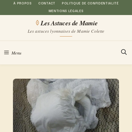
Aller
À PROPOS
CONTACT
POLITIQUE DE CONFIDENTIALITÉ
MENTIONS LÉGALES
au
Les Astuces de Mamie
contenu
Les astuces lyonnaises de Mamie Colette
Menu