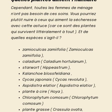
Quelles plantes aiment l’humidité
Cependant, toutes les femmes de ménage
n’ont pas besoin de ces soins. Vous pourriez
plutôt nuire à ceux qui aiment la sécheresse
avec cette astuce (car ce sont des plantes
qui survivent littéralement à tout ). Et de
quelles espèces s’agit-il ?
zamioculcas zamiifolia ( Zamioculcas
zamiifolia ),
caladium ( Caladium hortulanum ),
starwort ( Hippeastrum ),
Kalanchoe blossfeldiana ,
Cycas japonais ( Cycas revoluta ),
Aspidistra elatior ( Aspidistra elatior ),
plante à cire ( Hoya ),
Chlorophytum comosum ( Chlorophytum
comosum )
plante grasse ( Crassula ovata,