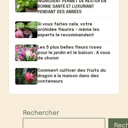
INGRÉDIENT PERMET DE RESTER EN
BONNE SANTÉ ET LUXURIANT
PENDANT DES ANNÉES
Si vous faites cela, votre
orchidée fleurira – même les
experts le recommandent
Les 5 plus belles fleurs roses
pour le jardin et le balcon : A vous
de choisir
Comment cultiver des fruits du
dragon à la maison dans des
conteneurs
Rechercher
Rec