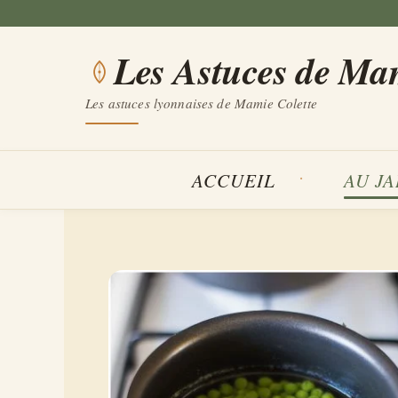
Aller
au
Les Astuces de Ma
contenu
Les astuces lyonnaises de Mamie Colette
ACCUEIL
AU J