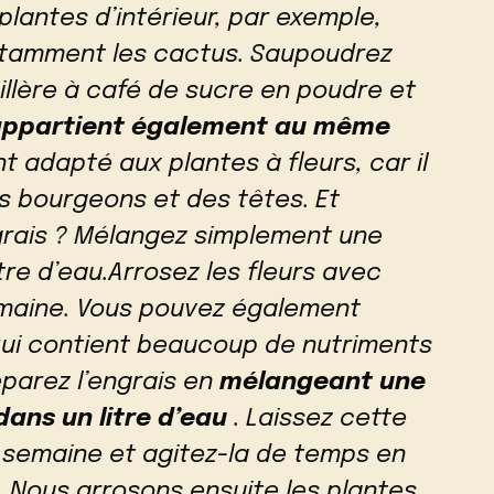
plantes d’intérieur, par exemple,
otamment les cactus. Saupoudrez
illère à café de sucre en poudre et
n appartient également au même
t adapté aux plantes à fleurs, car il
s bourgeons et des têtes. Et
rais ? Mélangez simplement une
itre d’eau.Arrosez les fleurs avec
semaine. Vous pouvez également
, qui contient beaucoup de nutriments
éparez l’engrais en
mélangeant une
dans un litre d’eau
. Laissez cette
 semaine et agitez-la de temps en
 Nous arrosons ensuite les plantes