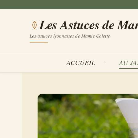
Aller
au
Les Astuces de Ma
contenu
Les astuces lyonnaises de Mamie Colette
ACCUEIL
AU J