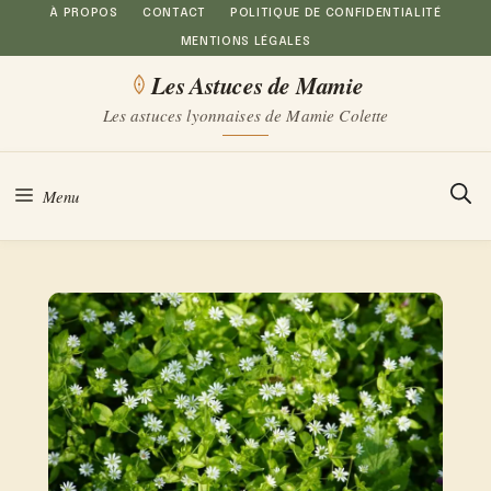
Aller
À PROPOS
CONTACT
POLITIQUE DE CONFIDENTIALITÉ
MENTIONS LÉGALES
au
Les Astuces de Mamie
contenu
Les astuces lyonnaises de Mamie Colette
Menu