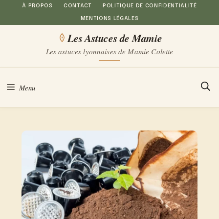
Aller
À PROPOS
CONTACT
POLITIQUE DE CONFIDENTIALITÉ
MENTIONS LÉGALES
au
Les Astuces de Mamie
contenu
Les astuces lyonnaises de Mamie Colette
Menu